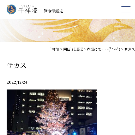
千祥院
>
園田's LIFE
>
赤坂にて‥‥(*^-^*)
>
サカス
サカス
2022/12/24