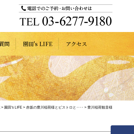
質問
園田's LIFE
アクセス
院
>
園田's LIFE
>
赤坂の豊川稲荷様とビストロと‥‥
>
豊川稲荷観音様