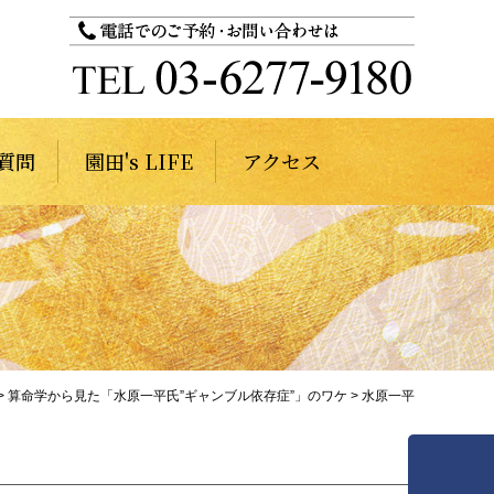
質問
園田's LIFE
アクセス
>
算命学から見た「水原一平氏”ギャンブル依存症”」のワケ
>
水原一平