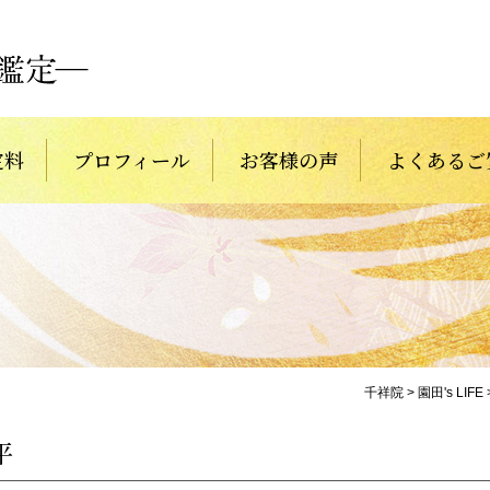
定料
プロフィール
お客様の声
よくあるご
千祥院
>
園田's LIFE
平