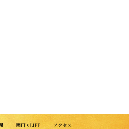
問
園田's LIFE
アクセス