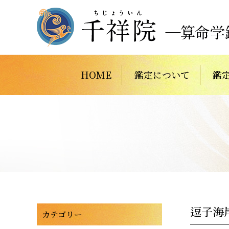
HOME
鑑定について
鑑
逗子海
カテゴリー