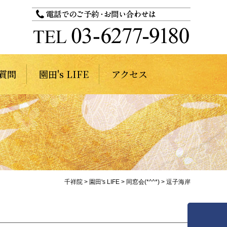
質問
園田's LIFE
アクセス
千祥院
>
園田's LIFE
>
同窓会(*^^*)
>
逗子海岸