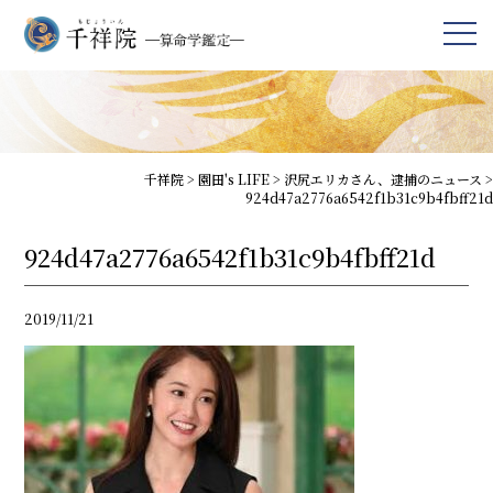
千祥院
>
園田's LIFE
>
沢尻エリカさん、逮捕のニュース
>
924d47a2776a6542f1b31c9b4fbff21d
924d47a2776a6542f1b31c9b4fbff21d
2019/11/21