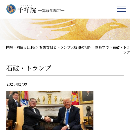
千祥院
>
園田's LIFE
>
石破首相とトランプ大統領の相性 算命学で
>
石破・トラ
ンプ
石破・トランプ
2025/02/09