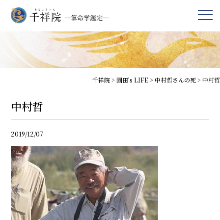
千祥院
>
園田's LIFE
>
中村哲さんの死
>
中村哲
中村哲
2019/12/07