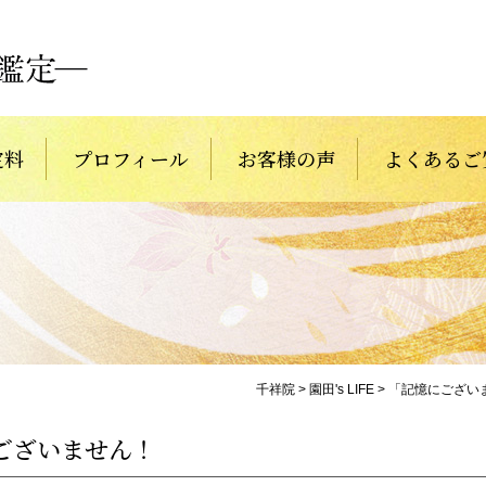
定料
プロフィール
お客様の声
よくあるご
千祥院
>
園田's LIFE
>
「記憶にござい
ございません！