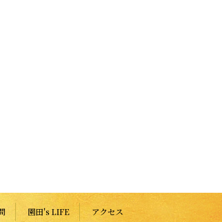
問
園田's LIFE
アクセス