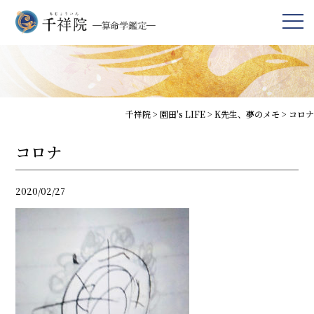
千祥院
>
園田's LIFE
>
K先生、夢のメモ
>
コロナ
コロナ
2020/02/27