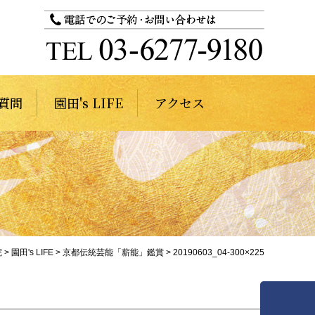
質問
園田's LIFE
アクセス
院
>
園田's LIFE
>
京都伝統芸能「薪能」鑑賞
>
20190603_04-300×225