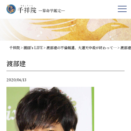
千祥院
>
園田's LIFE
>
渡部建の不倫報道、大運天中殺が終わって…
>
渡部建
渡部建
2020/06/13