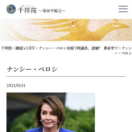
千祥院
>
園田's LIFE
>
ナンシー・ペロシ米国下院議長、逮捕? 算命学で
>
ナンシ
ー・ペロシ
ナンシー・ペロシ
2021/01/11