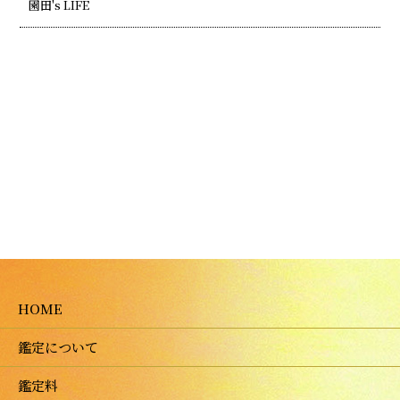
園田's LIFE
HOME
鑑定について
鑑定料