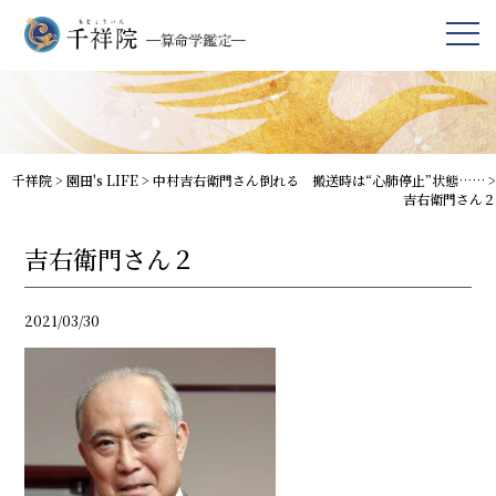
千祥院
>
園田's LIFE
>
中村吉右衛門さん倒れる 搬送時は“心肺停止”状態……
>
吉右衛門さん２
吉右衛門さん２
2021/03/30