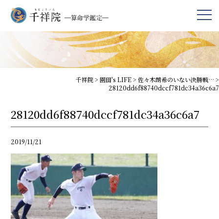
千祥院
>
園田's LIFE
>
佐々木朗希のいない決勝戦…
>
28120dd6f88740dccf781dc34a36c6a7
28120dd6f88740dccf781dc34a36c6a7
2019/11/21