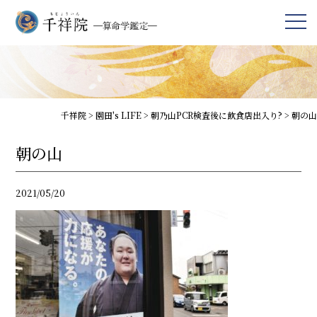
千祥院
>
園田's LIFE
>
朝乃山PCR検査後に飲食店出入り?
>
朝の山
朝の山
2021/05/20