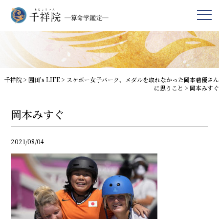
千祥院
>
園田's LIFE
>
スケボー女子パーク、メダルを取れなかった岡本碧優さん
に思うこと
>
岡本みすぐ
岡本みすぐ
2021/08/04