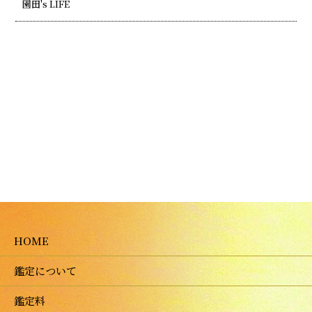
園田's LIFE
HOME
鑑定について
鑑定料