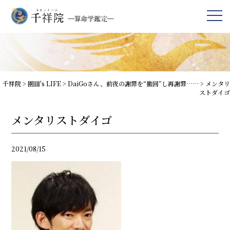
千祥院
>
園田's LIFE
>
DaiGoさん、前夜の謝罪を“撤回”し再謝罪……
>
メンタリ
ストダイゴ
メンタリストダイゴ
2021/08/15