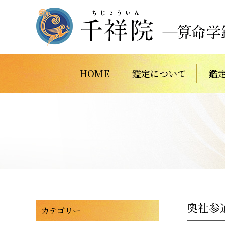
HOME
鑑定について
鑑
奥社参
カテゴリー