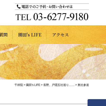
質問
園田's LIFE
アクセス
千祥院
>
園田's LIFE
>
長野、戸隠五社巡り……
>
奥社参道