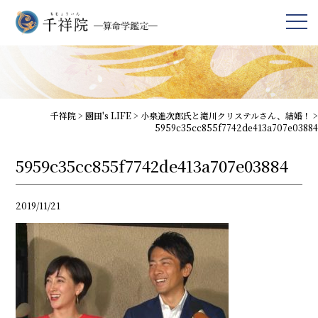
千祥院
>
園田's LIFE
>
小泉進次郎氏と滝川クリステルさん、結婚！
>
5959c35cc855f7742de413a707e03884
5959c35cc855f7742de413a707e03884
2019/11/21