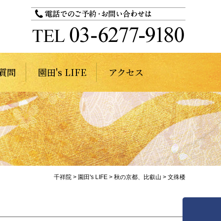
質問
園田's LIFE
アクセス
千祥院
>
園田's LIFE
>
秋の京都、比叡山
>
文殊楼