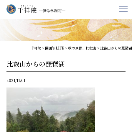
千祥院
>
園田's LIFE
>
秋の京都、比叡山
>
比叡山からの琵琶湖
比叡山からの琵琶湖
2021/11/01