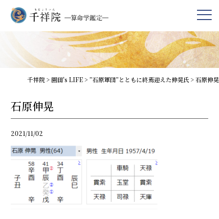
千祥院
>
園田's LIFE
>
”石原軍団”とともに終焉迎えた伸晃氏
>
石原伸晃
石原伸晃
2021/11/02