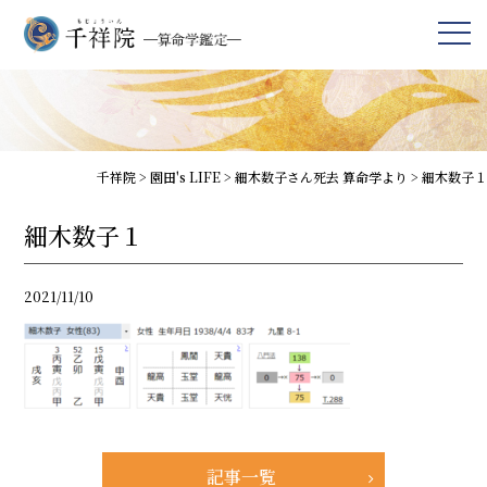
千祥院
>
園田's LIFE
>
細木数子さん死去 算命学より
>
細木数子１
細木数子１
2021/11/10
記事一覧