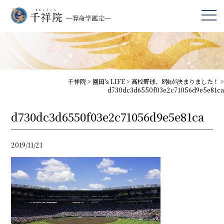
千祥院
>
園田's LIFE
>
高校野球、8強が決まりました！
>
d730dc3d6550f03e2c71056d9e5e81ca
d730dc3d6550f03e2c71056d9e5e81ca
2019/11/21