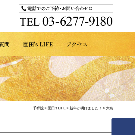
質問
園田's LIFE
アクセス
千祥院
>
園田's LIFE
>
新年が明けました！
>
大島