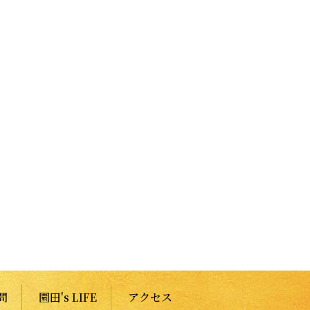
問
園田's LIFE
アクセス