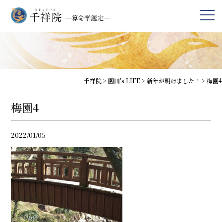
千祥院
>
園田's LIFE
>
新年が明けました！
>
梅園4
梅園4
2022/01/05