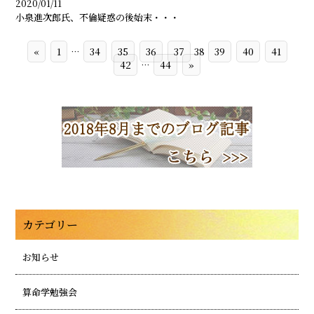
2020/01/11
小泉進次郎氏、不倫疑惑の後始末・・・
«
1
…
34
35
36
37
38
39
40
41
42
…
44
»
カテゴリー
お知らせ
算命学勉強会