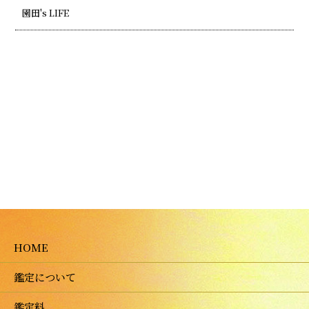
園田's LIFE
HOME
鑑定について
鑑定料